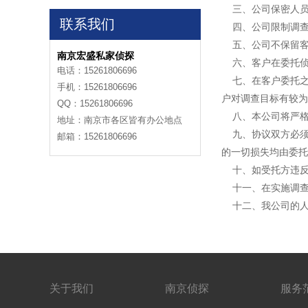
三、公司保密人员
联系我们
四、公司限制调查
五、公司不保留客
南京宏盛私家侦探
六、客户在委托侦
电话：15261806696
七、在客户委托之
手机：15261806696
户对调查目标有较为
QQ：15261806696
八、本公司将严格
地址：南京市各区皆有办公地点
九、协议双方必须
邮箱：15261806696
的一切损失均由委托
十、如受托方违反
十一、在实施调查
十二、我公司的人
关于我们
南京侦探
服务