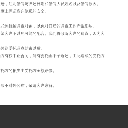
册，注明借阅与归还日期和借阅人员姓名以及借阅原因。
度上保证客户隐私的安全。
式惊扰被调查对象，以免对日后的调查工作产生影响。
望客户予以尽可能的配合。我们将倾听客户的建议，因为客
续到委托调查结束以后。
方有权中止合同，所有委托金不予返还，由此造成的受托方
托方的损失由受托方全额赔偿。
般不对外公布，敬请客户谅解。