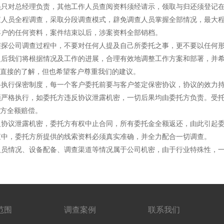
只对总经理负责，其他工作人员查阅资料须经请示，领取与归还须登记在
人员全程调查，采取分段调查模式，辟免调查人员掌握全部情况，最大程
户的任何资料，案件结束以后，涉案资料全部销档。
探公司调查过程中，不要对任何人提及自己所委托之事，更不要以任何形
后我们将根据情况及工作的进展，合理有效地调整工作方案和部署，并希
直接的了解，但也希望客户尊重我们的建议。
执行保密制度，每一个客户委托前要与客户签定保密协议，协议的效力持
严格执行，如委托方违反协议泄露机密，一切后果均由委托方负责。受托
方全额赔偿。
协议泄露机密，委托方有权中止合同，所有委托金全额返还，由此引起委
中，委托方所提供的线索资料必须真实准确，并全力配合一切调查。
员情况、设备配备、调查渠道等情况属于公司机密，由于行业特殊性，一
范围
调查案例
联系我们