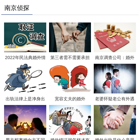
南京侦探
2022年民法典婚外情
第三者需不需要承担
南京调查公司：婚外
是怎样规定的
离婚赔偿责任
情调查如何取证
出轨法律上是净身出
宽容丈夫的婚外
老婆怀疑老公有外遇
户吗
情……
怎么处理
男方想离婚女方不同
婚外情证据怎样才有
婚外出轨是什么意思