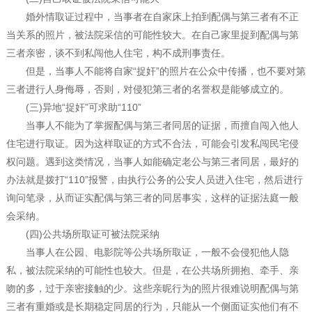
婚外情取证过程中，当事者在自家床上拍到配偶与第三者有不正
当关系的照片，被法院采信的可能性较大。在自己家里捉到配偶与第
三者亲密，谈不到私闯他人住宅，构不成刑事责任。
但是，当事人不能将自家“捉奸”的照片在公众中传播，也不要对第
三者进行人身侮辱，否则，对侵犯第三者的名誉权是能够成立的。
(三)异地“捉奸”可求助“110”
当事人不能为了掌握配偶与第三者同居的证据，而擅自闯入他人
住宅进行取证。因为这样取证的方式不合法，可能会引发私闯民宅侵
权问题。遇到这类情况，当事人如能确定老公与第三者同居，最好的
办法就是拨打“110”报警，由执行公务的公安人员进入住宅，然后进行
询问笔录，从而证实配偶与第三者的同居事实，这样的证据法庭一般
会采纳。
(四)公共场所取证可被法院采纳
当事人在公园、电影院等公共场所取证，一般不会侵犯他人隐
私，被法院采纳的可能性也较大。但是，在公共场所拥抱、牵手、亲
吻的多，过于亲密接触的少。这些亲昵行为的照片很难说明配偶与第
三者有重婚或是长期稳定同居的行为，只能从一个侧面证实他们有不