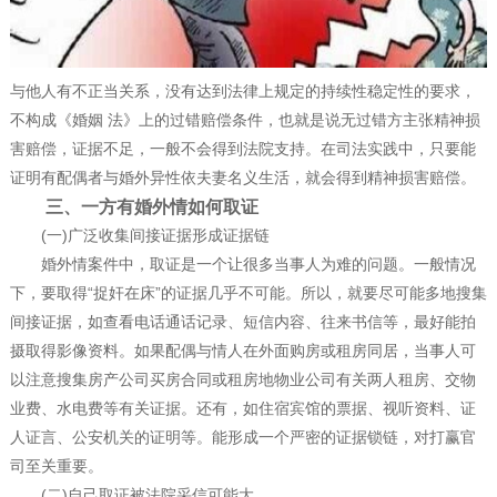
与他人有不正当关系，没有达到法律上规定的持续性稳定性的要求，
不构成《婚姻 法》上的过错赔偿条件，也就是说无过错方主张精神损
害赔偿，证据不足，一般不会得到法院支持。在司法实践中，只要能
证明有配偶者与婚外异性依夫妻名义生活，就会得到精神损害赔偿。
三、一方有婚外情如何取证
(一)广泛收集间接证据形成证据链
婚外情案件中，取证是一个让很多当事人为难的问题。一般情况
下，要取得“捉奸在床”的证据几乎不可能。所以，就要尽可能多地搜集
间接证据，如查看电话通话记录、短信内容、往来书信等，最好能拍
摄取得影像资料。如果配偶与情人在外面购房或租房同居，当事人可
以注意搜集房产公司买房合同或租房地物业公司有关两人租房、交物
业费、水电费等有关证据。还有，如住宿宾馆的票据、视听资料、证
人证言、公安机关的证明等。能形成一个严密的证据锁链，对打赢官
司至关重要。
(二)自己取证被法院采信可能大