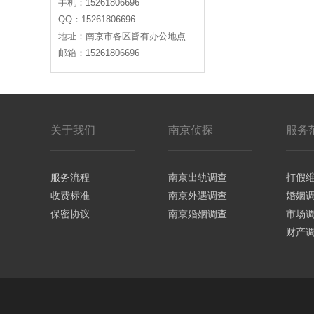
手机：15261806696
QQ：15261806696
地址：南京市各区皆有办公地点
邮箱：15261806696
关于我们
南京侦探
服务
服务流程
南京出轨调查
打假
收费标准
南京外遇调查
婚姻
保密协议
南京婚姻调查
市场
财产