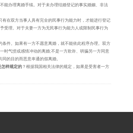
不能办理离婚手续。对于未办理结婚登记的事实婚姻、非法
有在双方当事人具有完全的民事行为能力时，才能进行登记
予受理。对于夫妻一方为无民事行为能力人或限制民事行为
条件。如果有一方不愿意离婚，就不能依此程序办理。双方
一时气愤或感情冲动的离婚;不是一方欺诈、哄骗另一方同意
共同的目的而恶意串通的假离婚。
是怎样规定的
？根据我国相关法律的规定，如果是受害者一方