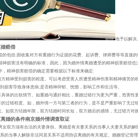
地予以解决
婚赔偿
的包括:因收集对方有重婚行为证据的花费、起诉费、律师费等等直接的
神损害没有明确的标准，因此，因为婚外情离婚遭受的精神损害赔偿也
，精神损害赔偿的确定需要根据以下标准来确定:
方精神受到损害的程度。可以考虑受害人所遭受精神伤害和精神痛苦的程
到损害导致身体患病;是否精神抑郁、恍惚，影响工作和生活等。
方具体的出轨情节。如重婚与通奸相比，重婚过错行为更为严重，危害性
方的过错程度。如，婚外情一方与第三者的行为，是不是严重影响了无过
素。如双方结婚年限，双方结婚时间长短，双方婚后的感情，无过错方对
婚的条件南京婚外情调查取证
女双方须有合法的夫妻身份。离婚是有夫妻关系的当事人夫妻关系的解除
系的当事人解除非法同居关系不适用协议离婚的有关规定。婚姻登记管理