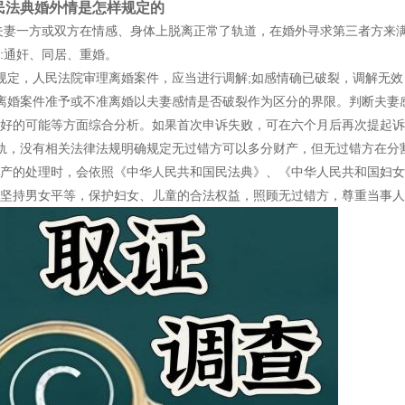
民法典婚外情是怎样规定的
夫妻一方或双方在情感、身体上脱离正常了轨道，在婚外寻求第三者方来
:通奸、同居、重婚。
定，人民法院审理离婚案件，应当进行调解;如感情确已破裂，调解无效
婚案件准予或不准离婚以夫妻感情是否破裂作为区分的界限。判断夫妻感
好的可能等方面综合分析。如果首次申诉失败，可在六个月后再次提起诉
，没有相关法律法规明确规定无过错方可以多分财产，但无过错方在分割
产的处理时，会依照《中华人民共和国民法典》、《中华人民共和国妇女
坚持男女平等，保护妇女、儿童的合法权益，照顾无过错方，尊重当事人