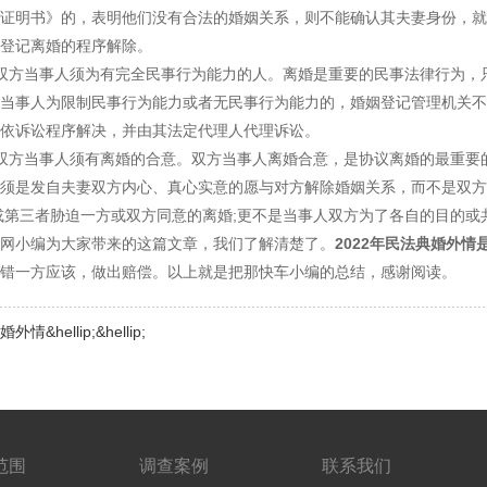
证明书》的，表明他们没有合法的婚姻关系，则不能确认其夫妻身份，就
登记离婚的程序解除。
方当事人须为有完全民事行为能力的人。离婚是重要的民事法律行为，只
当事人为限制民事行为能力或者无民事行为能力的，婚姻登记管理机关不
依诉讼程序解决，并由其法定代理人代理诉讼。
方当事人须有离婚的合意。双方当事人离婚合意，是协议离婚的最重要的
须是发自夫妻双方内心、真心实意的愿与对方解除婚姻关系，而不是双方
或第三者胁迫一方或双方同意的离婚;更不是当事人双方为了各自的目的或
小编为大家带来的这篇文章，我们了解清楚了。
2022年民法典婚外情
错一方应该，做出赔偿。以上就是把那快车小编的总结，感谢阅读。
&hellip;&hellip;
范围
调查案例
联系我们