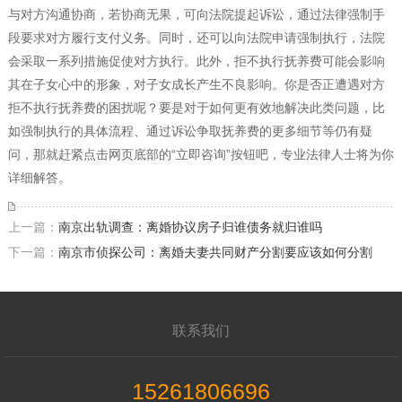
与对方沟通协商，若协商无果，可向法院提起诉讼，通过法律强制手
段要求对方履行支付义务。同时，还可以向法院申请强制执行，法院
会采取一系列措施促使对方执行。此外，拒不执行抚养费可能会影响
其在子女心中的形象，对子女成长产生不良影响。你是否正遭遇对方
拒不执行抚养费的困扰呢？要是对于如何更有效地解决此类问题，比
如强制执行的具体流程、通过诉讼争取抚养费的更多细节等仍有疑
问，那就赶紧点击网页底部的“立即咨询”按钮吧，专业法律人士将为你
详细解答。
上一篇：
南京出轨调查：离婚协议房子归谁债务就归谁吗
下一篇：
南京市侦探公司：离婚夫妻共同财产分割要应该如何分割
联系我们
15261806696