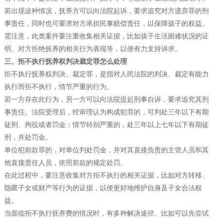
若出现这种情况，抚养方可以向法院起诉，要求追究对方遗弃罪的刑
事责任，同时也可要求对方承担民事赔偿责任，以保障孩子的权益。
需注意，此类案件要注重收集相关证据，比如孩子生活困难状况的证
明、对方拒绝抚养的相关行为表现等，以便有力支持诉求。
三、拒不执行抚养权判决裁定罪怎么处理
拒不执行抚养权判决、裁定罪，是指对人民法院的判决、裁定有能力
执行而拒不执行，情节严重的行为。
若一方存在此行为，另一方可以向法院提起刑事自诉，要求追究其刑
事责任。法院受理后，经审理认为构成犯罪的，可判处三年以下有期
徒刑、拘役或者罚金；情节特别严重的，处三年以上七年以下有期徒
刑，并处罚金。
单位犯前款罪的，对单位判处罚金，并对其直接负责的主管人员和其
他直接责任人员，依照前款的规定处罚。
在此过程中，要注意收集对方拒不执行的相关证据，比如对方转移、
隐匿子女或财产等行为的证据，以便更好地维护自身及子女合法权
益。
当面临拒不执行抚养费的情况时，有多种解决途径。比如可以先尝试