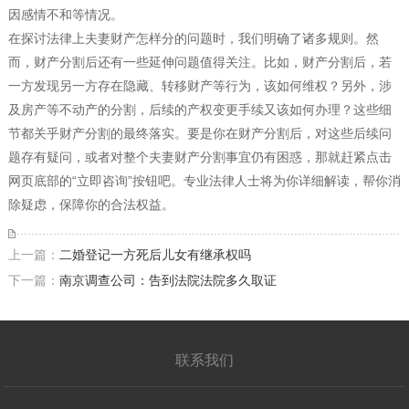
因感情不和等情况。
在探讨法律上夫妻财产怎样分的问题时，我们明确了诸多规则。然
而，财产分割后还有一些延伸问题值得关注。比如，财产分割后，若
一方发现另一方存在隐藏、转移财产等行为，该如何维权？另外，涉
及房产等不动产的分割，后续的产权变更手续又该如何办理？这些细
节都关乎财产分割的最终落实。要是你在财产分割后，对这些后续问
题存有疑问，或者对整个夫妻财产分割事宜仍有困惑，那就赶紧点击
网页底部的“立即咨询”按钮吧。专业法律人士将为你详细解读，帮你消
除疑虑，保障你的合法权益。
上一篇：
二婚登记一方死后儿女有继承权吗
下一篇：
南京调查公司：告到法院法院多久取证
联系我们