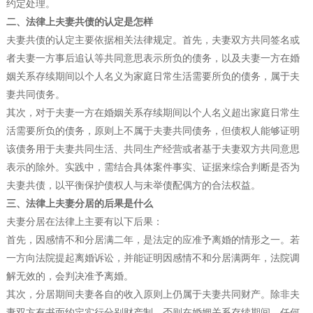
约定处理。
二、法律上夫妻共债的认定是怎样
夫妻共债的认定主要依据相关法律规定。首先，夫妻双方共同签名或
者夫妻一方事后追认等共同意思表示所负的债务，以及夫妻一方在婚
姻关系存续期间以个人名义为家庭日常生活需要所负的债务，属于夫
妻共同债务。
其次，对于夫妻一方在婚姻关系存续期间以个人名义超出家庭日常生
活需要所负的债务，原则上不属于夫妻共同债务，但债权人能够证明
该债务用于夫妻共同生活、共同生产经营或者基于夫妻双方共同意思
表示的除外。实践中，需结合具体案件事实、证据来综合判断是否为
夫妻共债，以平衡保护债权人与未举债配偶方的合法权益。
三、法律上夫妻分居的后果是什么
夫妻分居在法律上主要有以下后果：
首先，因感情不和分居满二年，是法定的应准予离婚的情形之一。若
一方向法院提起离婚诉讼，并能证明因感情不和分居满两年，法院调
解无效的，会判决准予离婚。
其次，分居期间夫妻各自的收入原则上仍属于夫妻共同财产。除非夫
妻双方有书面约定实行分别财产制，否则在婚姻关系存续期间，任何