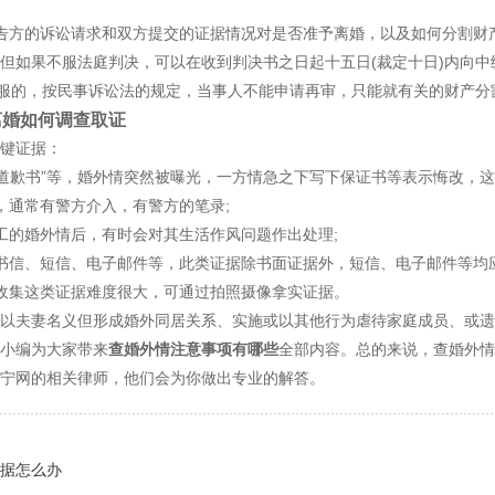
方的诉讼请求和双方提交的证据情况对是否准予离婚，以及如何分割财
如果不服法庭判决，可以在收到判决书之日起十五日(裁定十日)内向中
不服的，按民事诉讼法的规定，当事人不能申请再审，只能就有关的财产
婚如何调查取证
键证据：
道歉书”等，婚外情突然被曝光，一方情急之下写下保证书等表示悔改，这
通常有警方介入，有警方的笔录;
的婚外情后，有时会对其生活作风问题作出处理;
信、短信、电子邮件等，此类证据除书面证据外，短信、电子邮件等均应
集这类证据难度很大，可通过拍照摄像拿实证据。
夫妻名义但形成婚外同居关系、实施或以其他行为虐待家庭成员、或遗
小编为大家带来
查婚外情注意事项有哪些
全部内容。总的来说，查婚外情
宁网的相关律师，他们会为你做出专业的解答。
据怎么办