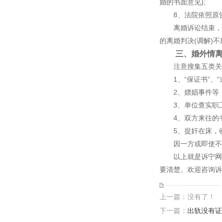
婚的书面意见);
8、法院依照原告
离婚诉讼结束，但
的离婚判决(调解)
三、婚外情离
注意搜集五类关
1、“保证书”、“
2、嫖娼事件等，
3、单位查实职工
4、双方来往的书
5、捉奸在床，收
因一方或即使不以
以上就是诉宁网
要清楚。欢迎咨询诉
上一篇：没有了！
下一篇：
出轨没有证