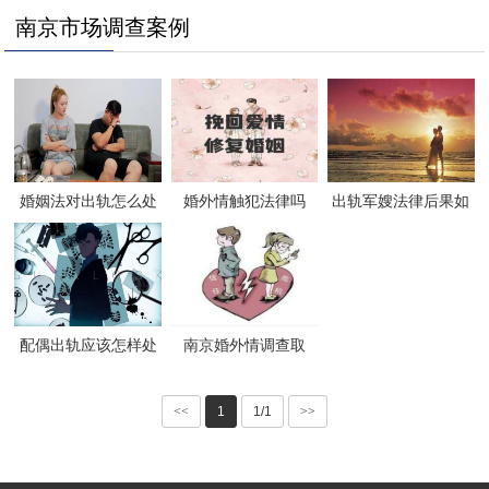
南京市场调查案例
婚姻法对出轨怎么处
婚外情触犯法律吗
出轨军嫂法律后果如
理
何
配偶出轨应该怎样处
南京婚外情调查取
理第三者
证：中国离婚率提高
30倍 婚外情是最大杀
<<
1
1/1
>>
手