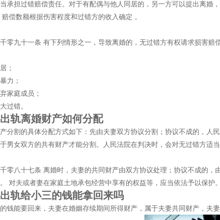
当承担过错赔偿责任。对于有配偶与他人同居的，另一方可以提出离婚，
，赔偿数额根据伤害程度和过错方的收入确定 。
零九十一条 有下列情形之一，导致离婚的，无过错方有权请求损害赔
居；
暴力；
弃家庭成员；
大过错。
轨离婚财产如何分配
分割的具体分配方式如下：先由夫妻双方协议分割；协议不成的，人民
于男女双方的共有财产才能分割。人民法院在判决时，会对无过错方适当
零八十七条 离婚时，夫妻的共同财产由双方协议处理；协议不成的，由
。 对夫或者妻在家庭土地承包经营中享有的权益等，应当依法予以保护
轨给小三的钱能拿回来吗
钱能要回来，夫妻在婚姻存续期间所得财产，属于夫妻共同财产，夫妻