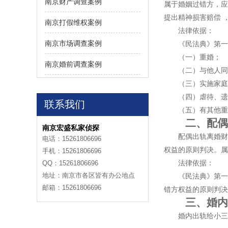
南京财产调查案例
属于婚姻过错方，应
提出精神损害赔偿 
南京打假维权案例
法律依据：
南京市场调查案例
《民法典》第一千
（一）重婚；
南京婚前调查案例
（二）与他人同
（三）实施家庭
（四）虐待、遗
联系我们
（五）有其他重
二、配偶出
南京宏盛私家侦探
配偶出轨离婚财产
电话：15261806696
权益的原则判决。属
手机：15261806696
法律依据：
QQ：15261806696
地址：南京市各区皆有办公地点
《民法典》第一千
邮箱：15261806696
错方权益的原则判决
三、婚内出
婚内出轨给小三的