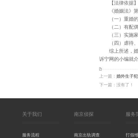
【法律依据
《婚姻法》第四
（一）重婚的
（二）有配偶
（三）实施家
（四）虐待、
综上所述，婚后
诉宁网的小编就
上一篇：
婚外生子犯
下一篇：没有了！
关于我们
南京侦探
服务
服务流程
南京出轨调查
打假