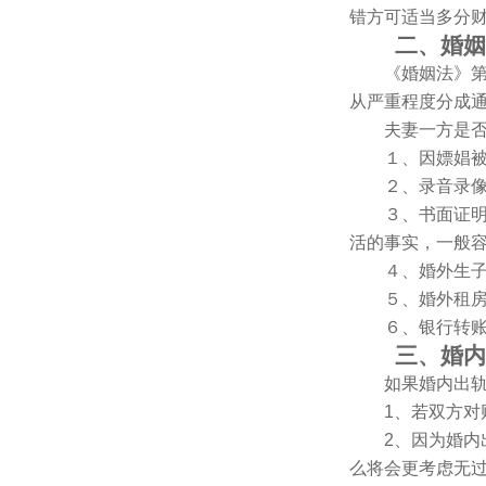
错方可适当多分
二、婚姻法
《婚姻法》第四
从严重程度分成
夫妻一方是否存
１、因嫖娼被公
２、录音录像，
３、书面证明，
活的事实，一般
４、婚外生子。
５、婚外租房证
６、银行转账记
三、婚内出
如果婚内出轨导
1、若双方对财
2、因为婚内出
么将会更考虑无