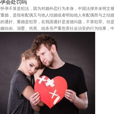
孕会处罚吗
孕不算是犯法，因为对婚外恋行为本身，中国法律并未明文规
谓重婚，是指有配偶又与他人结婚或者明知他人有配偶而与之结
称的通奸。重婚是犯罪，在我国通奸是道德问题，不算犯罪。但
婚姻自由、溺婴、伤害、凶杀等严重危害社会治安的行为结果，