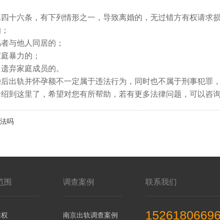
】
十六条，有下列情形之一，导致离婚的，无过错方有权请求损
；
者与他人同居的；
庭暴力的；
遗弃家庭成员的。
出轨并怀孕额不一定属于违法行为，同时也不属于刑事犯罪，
介绍到这里了，希望对您有所帮助，若有更多法律问题，可以咨
法吗
范围
调查案例
联系我们
1526180669
维权
南京出轨调查案例