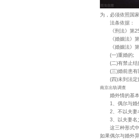
为，必须依照国
法条依据：
《刑法》第25
《婚姻法》第3
《婚姻法》第1
(一)重婚的;
(二)有禁止结
(三)婚前患有
(四)未到法定
南京出轨调查
婚外情的基本
1、偶尔与婚外
2、不以夫妻名
3、以夫妻名义
这三种形式中，
如果偶尔与婚外