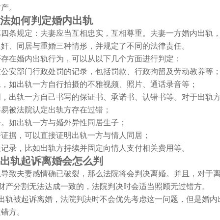
财产。
如何判定婚内出轨
条规定：夫妻应当互相忠实，互相尊重。夫妻一方婚内出轨，
通奸、同居与重婚三种情形，并规定了不同的法律责任。
在婚内出轨行为，可以从以下几个方面进行判定：
安部门行政处罚的记录，包括罚款、行政拘留及劳动教养等
如出轨一方自行拍摄的不雅视频、照片、通话录音等；
出轨一方自己书写的保证书、承诺书、认错书等。对于出轨方
容易被法院认定出轨方存在过错；
如出轨一方与婚外异性同居生子；
据，可以直接证明出轨一方与情人同居；
录，比如出轨方持续并固定向情人支付相关费用等。
轨起诉离婚会怎么判
致夫妻感情确已破裂，那么法院将会判决离婚。并且，对于离
产分割无法达成一致的，法院判决时会适当照顾无过错方。
轨被起诉离婚，法院判决时不会优先考虑这一问题，但是婚内
过错方。